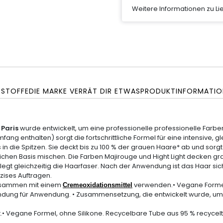
Weitere Informationen zu L
SSTOFFE
DIE MARKE VERRÄT DIR ETWAS
PRODUKTINFORMATIO
 Paris
wurde entwickelt, um eine
professionelle
professionelle Farb
mfang enthalten) sorgt die fortschrittliche Formel für eine intensive, g
in die Spitzen. Sie deckt bis zu 100 % der grauen Haare* ab und sorgt 
rlichen Basis mischen. Die Farben Majirouge und Hight Light decken g
legt gleichzeitig die Haarfaser. Nach der Anwendung ist das Haar s
äzises Auftragen.
usammen mit einem
verwenden.• Vegane Formel, 
Cremeoxidationsmittel
wendung für Anwendung. • Zusammensetzung, die entwickelt wurde, 
.• Vegane Formel, ohne Silikone. Recycelbare Tube aus 95 % recycel