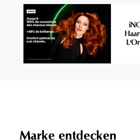
iNO
Haar
L'Or
Marke entdecken