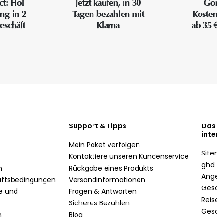
ct: Hol
Jetzt kaufen, in 30
Gön
ung in 2
Tagen bezahlen mit
Kosten
eschäft
Klarna
ab 35 
Support & Tipps
Das
inte
Mein Paket verfolgen
Sit
Kontaktiere unseren Kundenservice
ghd 
n
Rückgabe eines Produkts
Ang
äftsbedingungen
Versandinformationen
Ges
te und
Fragen & Antworten
Reis
Sicheres Bezahlen
Ges
n
Blog