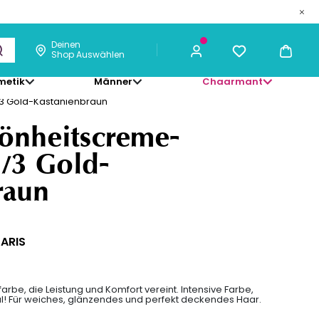
Deinen
Shop Auswählen
metik
Männer
Chaarmant
19,14 €
ICH KAUFE
/3 Gold-Kastanienbraun
hönheitscreme-
4/3 Gold-
raun
PARIS
farbe, die Leistung und Komfort vereint. Intensive Farbe,
al! Für weiches, glänzendes und perfekt deckendes Haar.