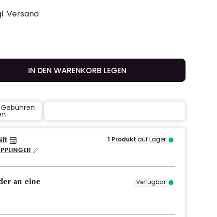
gl. Versand
IN DEN WARENKORB LEGEN
e Gebühren
en
äft
1
Produkt
auf Lager
IPPLINGER
der an eine
Verfügbar