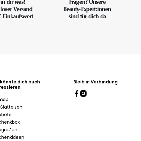
n dir was!
Fragen? Unsere
loser Versand
Beauty-Expert:innen
€ Einkaufswert
sind für dich da
 könnte dich auch
Bleib in Verbindung
ressieren
emap
Glätteisen
ebote
chenkbox
egrößen
chenkideen