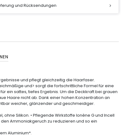
ieferung und Rücksendungen
NEN
ergebnisse
und pflegt gleichzeitig die
Haarfaser
.
leichmäßige und> sorgt die fortschrittliche Formel für eine
für ein sattes, tiefes Ergebnis. Um die Deckkraft bei grauen
raue Haare nicht ab. Dank einer hohen Konzentration an
ichtbar weicher, glänzender und geschmeidiger.
ohne Silikon. • Pflegende Wirkstoffe Ionène G und Incell
um den Ammoniakgeruch zu reduzieren und so ein
tem Aluminium*.