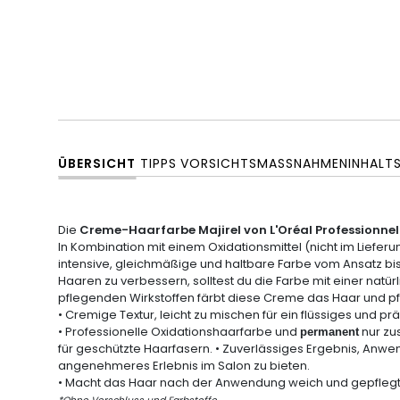
ÜBERSICHT
TIPPS
VORSICHTSMASSNAHMEN
INHALT
Die
Creme-Haarfarbe Majirel von L'Oréal Professionnel
In Kombination mit einem Oxidationsmittel
(nicht im Lieferu
intensive, gleichmäßige und
haltbare
Farbe vom Ansatz bis 
Haaren zu verbessern, solltest du die Farbe mit einer natü
pflegenden Wirkstoffen färbt diese Creme das Haar und pf
•
Cremige Textur,
leicht zu mischen für ein flüssiges und pr
•
Professionelle Oxidationshaarfarbe
und
nur z
permanent
für geschützte Haarfasern. • Zuverlässiges Ergebnis, An
angenehmeres Erlebnis im Salon zu bieten.
• Macht das Haar nach der Anwendung
weich
und gepflegt