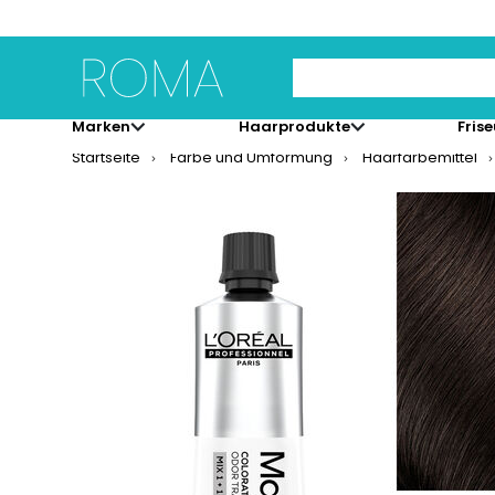
Use Up and Down arrow 
Marken
Haarprodukte
Fris
Startseite
Farbe und Umformung
Haarfärbemittel