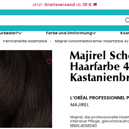
Jetzt:
Gratisversand
ab
35 €
🚚
keys to navigate search results.
eurbedarf
Farbe und Umformung
Kos
Permanente Haarfarbe
Majirel Schönheitscreme-Haarfarbe 4
Majirel Sc
Haarfarbe 
Kastanienb
L’ORÉAL PROFESSIONNEL 
MAJIREL
Majirel, die professionelle Haar
intensive Pflege, geruchsneutr
Mehr erfahren