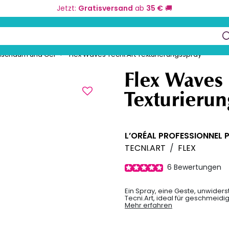
Jetzt:
Gratisversand
ab
35 €
🚚
eurbedarf
Farbe und Umformung
Kos
keys to navigate search results.
nschaum und Gel
Flex Waves Tecni.Art Texturierungsspray
Flex Waves 
Texturieru
L’ORÉAL PROFESSIONNEL 
TECNI.ART
/
FLEX
6
Bewertungen
Ein Spray, eine Geste, unwider
Tecni.Art, ideal für geschmeid
Mehr erfahren