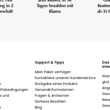
ung in 2
Tagen bezahlen mit
Kosten
eschäft
Klarna
ab 35 
Support & Tipps
Das
inte
Mein Paket verfolgen
Sit
Kontaktiere unseren Kundenservice
ghd 
n
Rückgabe eines Produkts
Ang
äftsbedingungen
Versandinformationen
Ges
te und
Fragen & Antworten
Reis
Sicheres Bezahlen
Ges
n
Blog