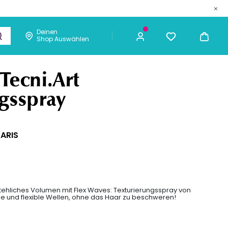
Deinen
Shop Auswählen
metik
Männer
Chaarmant
22,40 €
ICH KAUFE
Tecni.Art
ngsspray
PARIS
stehliches Volumen mit Flex Waves: Texturierungsspray von
ige und flexible Wellen, ohne das Haar zu beschweren!