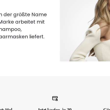
lich der größte Name
 Marke arbeitet mit
 Shampoo,
aarmasken liefert.
ct: Hol
Jetzt kaufen, in 30
Gön