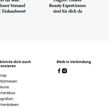
loser Versand
Beauty-Expert:innen
€ Einkaufswert
sind für dich da
 könnte dich auch
Bleib in Verbindung
ressieren
emap
Glätteisen
ebote
chenkbox
egrößen
chenkideen