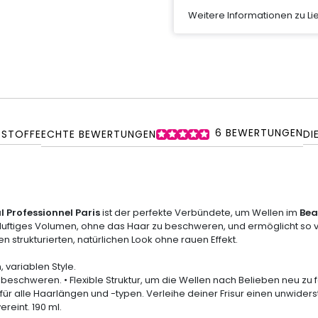
Weitere Informationen zu L
6
BEWERTUNGEN
SSTOFFE
ECHTE BEWERTUNGEN
DI
l Professionnel Paris
ist der perfekte Verbündete, um Wellen im
Bea
nd luftiges Volumen, ohne das Haar zu beschweren, und ermöglicht so vi
 strukturierten, natürlichen Look ohne rauen Effekt.
 variablen Style.
eschweren. • Flexible Struktur, um die Wellen nach Belieben neu zu fo
 für alle Haarlängen und -typen. Verleihe deiner Frisur einen unwide
eint. 190 ml.