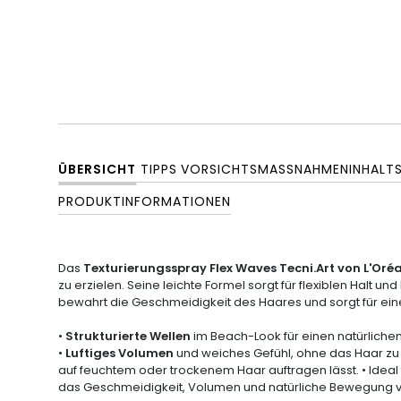
ÜBERSICHT
TIPPS
VORSICHTSMASSNAHMEN
INHALT
PRODUKTINFORMATIONEN
Das
Texturierungsspray Flex Waves Tecni.Art von L'Oréa
zu erzielen. Seine leichte Formel sorgt für flexiblen Halt u
bewahrt die Geschmeidigkeit des Haares und sorgt für einen
•
Strukturierte Wellen
im Beach-Look für einen natürlichen,
•
Luftiges Volumen
und weiches Gefühl, ohne das Haar zu b
auf feuchtem oder trockenem Haar auftragen lässt. • Ideal
das Geschmeidigkeit, Volumen und natürliche Bewegung ver