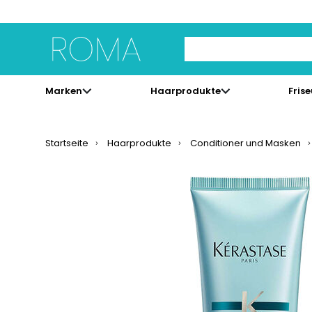
Use Up and Down arrow 
Marken
Haarprodukte
Fris
Startseite
Haarprodukte
Conditioner und Masken