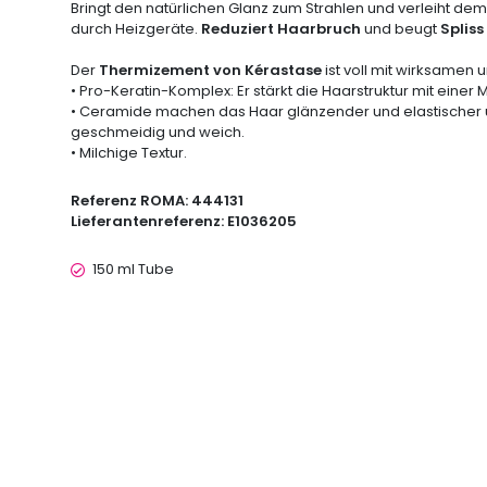
Bringt den natürlichen Glanz zum Strahlen und verleiht dem
durch Heizgeräte.
Reduziert Haarbruch
und beugt
Spliss
Der
Thermizement von Kérastase
ist voll mit wirksamen 
• Pro-Keratin-Komplex: Er stärkt die Haarstruktur mit eine
• Ceramide machen das Haar glänzender und elastischer un
geschmeidig und weich.
• Milchige Textur.
Referenz ROMA:
444131
Lieferantenreferenz:
E1036205
150 ml Tube