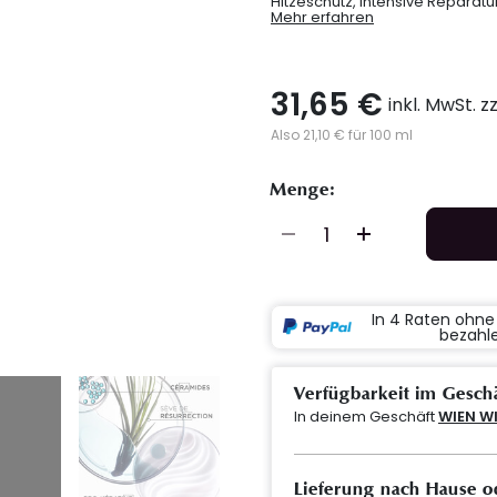
Hitzeschutz, intensive Reparatur
Mehr erfahren
31,65 €
inkl. MwSt. z
Also 21,10 € für 100 ml
Menge:
In 4 Raten ohn
bezahl
Verfügbarkeit im Gesch
In deinem Geschäft
WIEN W
Lieferung nach Hause o