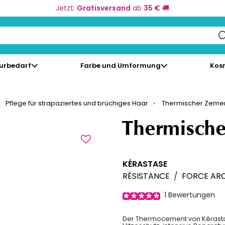
Jetzt:
Gratisversand
ab
35 €
🚚
keys to navigate search results.
eurbedarf
Farbe und Umformung
Kos
Pflege für strapaziertes und brüchiges Haar
Thermischer Zemen
Thermische
KÉRASTASE
RÉSISTANCE
/
FORCE AR
1
Bewertungen
Der Thermocement von Kérastase