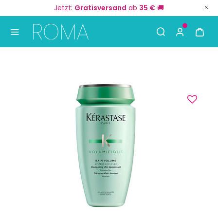
Jetzt:
Gratisversand
ab
35 €
🚚
Use Up and Down arrow keys to navigate search result