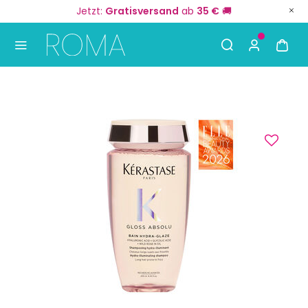
Jetzt:
Gratisversand
ab
35 €
🚚
Use Up and Down arrow keys to navigate search result