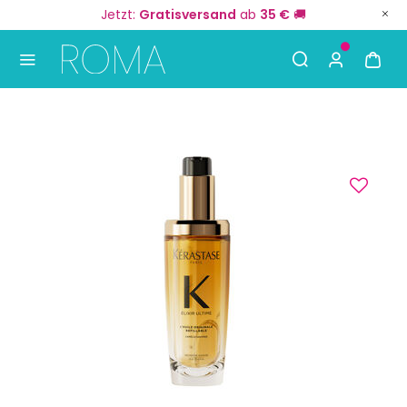
Jetzt:
Gratisversand
ab
35 €
🚚
Use Up and Down arrow keys to navigate search result