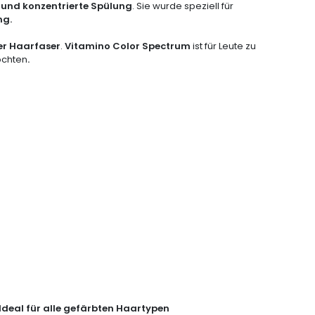
e und konzentrierte Spülung
. Sie wurde speziell für
ng
.
der Haarfaser
.
Vitamino Color Spectrum
ist für Leute zu
öchten
.
Ideal für alle gefärbten Haartypen