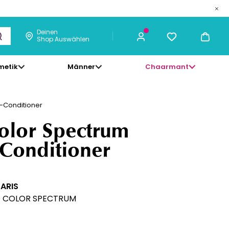
Deinen
Shop Auswählen
metik
Männer
Chaarmant
44,76 €
ICH KAUFE
-Conditioner
olor Spectrum
-Conditioner
PARIS
O COLOR SPECTRUM