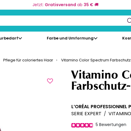
Jetzt:
Gratisversand
ab
35 €
🚚
keys to navigate search results.
eurbedarf
Farbe und Umformung
Kos
Pflege für coloriertes Haar
Vitamino Color Spectrum Farbschutz
Vitamino C
Farbschutz
L’ORÉAL PROFESSIONNEL 
SERIE EXPERT
/
VITAMIN
5
Bewertungen