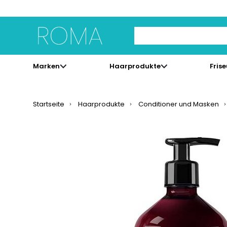
Use Up and Down arrow 
Marken
Haarprodukte
Fris
Startseite
Haarprodukte
Conditioner und Masken