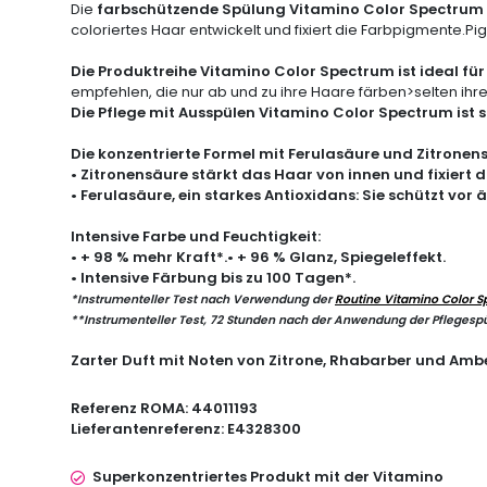
Die
farbschützende Spülung Vitamino Color Spectrum Se
coloriertes Haar entwickelt und fixiert die Farbpigmente.P
Die Produktreihe
Vitamino Color Spectrum
ist ideal fü
empfehlen, die nur ab und zu ihre Haare färben>selten ihr
Die
Pflege mit Ausspülen
Vitamino Color Spectrum
ist 
Die
konzentrierte Formel
mit Ferulasäure und Zitronens
• Zitronensäure stärkt das Haar von innen und
fixiert 
• Ferulasäure, ein starkes Antioxidans: Sie schützt vor 
Intensive Farbe und Feuchtigkeit
:
• + 98 % mehr Kraft
*
.• + 96 % Glanz, Spiegeleffekt.
• Intensive Färbung bis zu 100 Tagen*.
*
Instrumenteller Test nach Verwendung der
Routine
Vitamino Color 
**
Instrumenteller Test, 72 Stunden nach der Anwendung der
Pflegesp
Zarter Duft mit Noten von Zitrone, Rhabarber und Ambe
Referenz ROMA:
44011193
Lieferantenreferenz:
E4328300
Superkonzentriertes Produkt mit der Vitamino