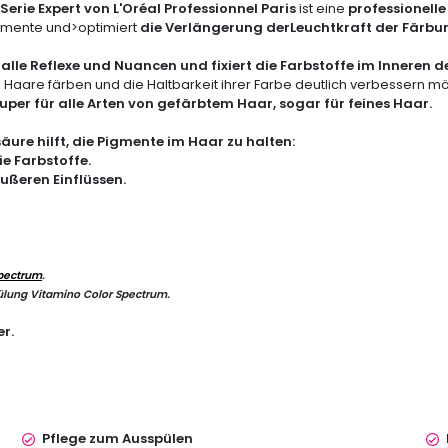
rie Expert von L'Oréal Professionnel Paris
ist eine
professionell
igmente und>optimiert
die Verlängerung der
Leuchtkraft der Färbu
r alle Reflexe und Nuancen und fixiert die Farbstoffe im Inneren 
e Haare färben
und die Haltbarkeit ihrer Farbe deutlich verbessern m
super für
alle Arten von gefärbtem Haar
, sogar für
feines Haar.
äure hilft,
die Pigmente
im Haar zu halten:
die Farbstoffe
.
äußeren Einflüssen.
Spectrum
.
ülung
Vitamino Color Spectrum.
r.
Pflege zum Ausspülen