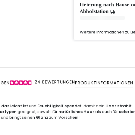
Lieferung nach Hause o
Abholstation
Weitere Informationen zu L
24
BEWERTUNGEN
NGEN
PRODUKTINFORMATIONEN
das leicht ist
und
Feuchtigkeit spendet
, damit dein
Haar strahlt
.
aartypen
geeignet, sowohl für
natürliches Haar
als auch für
colorie
h und bringt seinen
Glanz
zum Vorschein!