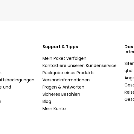
Support & Tipps
Das
inte
Mein Paket verfolgen
Sit
Kontaktiere unseren Kundenservice
ghd 
n
Rückgabe eines Produkts
Ang
äftsbedingungen
Versandinformationen
Ges
te und
Fragen & Antworten
Reis
Sicheres Bezahlen
Ges
n
Blog
Mein Konto