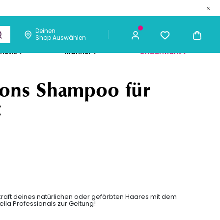
Deinen
Shop Auswählen
metik
Männer
Chaarmant
28,55 €
ICH KAUFE
tions Shampoo für
z
kraft deines natürlichen oder gefärbten Haares mit dem
lla Professionals zur Geltung!