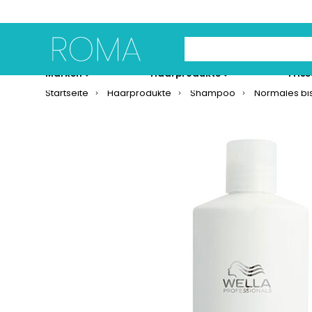
Use Up and Down arrow 
Marken
Haarprodukte
Fris
Startseite
Haarprodukte
Shampoo
Normales bi