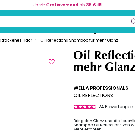
Jetzt:
Gratisversand
ab
35 €
🚚
keys to navigate search results.
eurbedarf
Farbe und Umformung
Kos
s trockenes Haar
Oil Reflections Shampoo für mehr Glanz
Oil Reflec
mehr Glan
WELLA PROFESSIONALS
OIL REFLECTIONS
24
Bewertungen
Bring den Glanz und die Leucht
Shampoo Oil Reflections von We
Mehr erfahren