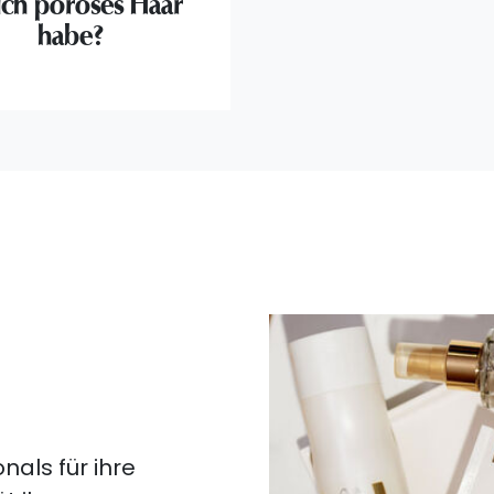
ich poröses Haar
habe?
nals für ihre