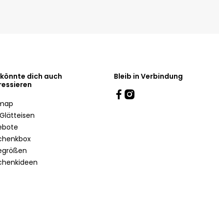
 könnte dich auch
Bleib in Verbindung
ressieren
emap
Glätteisen
ebote
chenkbox
egrößen
chenkideen