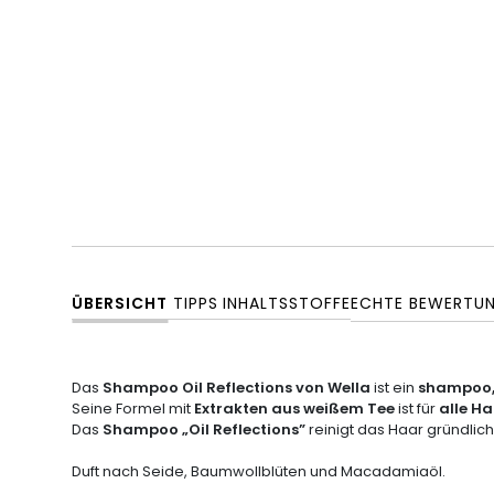
ÜBERSICHT
TIPPS
INHALTSSTOFFE
ECHTE BEWERTU
Das
Shampoo Oil Reflections von Wella
ist ein
s
hampoo, 
Seine Formel mit
Extrakten aus weißem Tee
ist für
alle H
Das
Shampoo „Oil Reflections”
reinigt das Haar gründlic
Duft nach Seide, Baumwollblüten und Macadamiaöl.