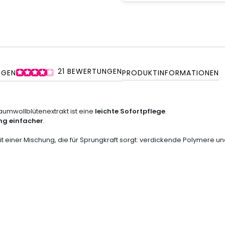
21
BEWERTUNGEN
NGEN
PRODUKTINFORMATIONEN
aumwollblütenextrakt ist eine
leichte Sofortpflege
.
ing einfacher
.
t einer Mischung, die für Sprungkraft sorgt: verdickende Polymere u