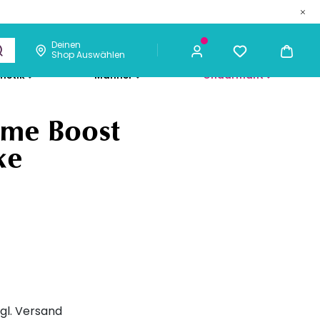
Deinen
Shop Auswählen
metik
Männer
Chaarmant
21,95 €
ICH KAUFE
ume Boost
ke
zgl. Versand