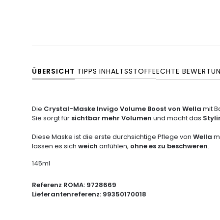
ÜBERSICHT
TIPPS
INHALTSSTOFFE
ECHTE BEWERTU
Die
Crystal-Maske Invigo Volume Boost von Wella
mit B
Sie sorgt für
sichtbar mehr Volumen
und macht das
Styl
Diese Maske ist die erste durchsichtige Pflege von
Wella
mi
lassen es sich
weich
anfühlen,
ohne es zu beschweren
.
145ml
Referenz ROMA:
9728669
Lieferantenreferenz:
99350170018