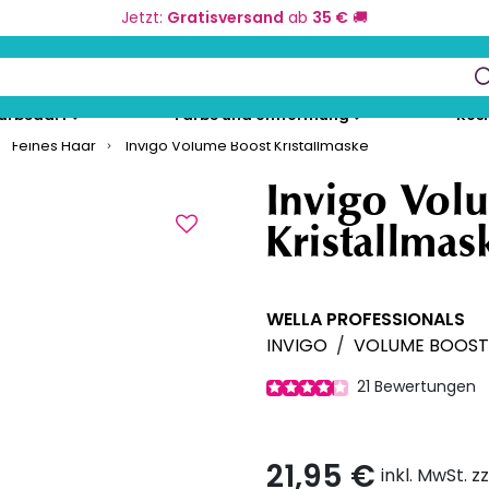
Jetzt:
Gratisversand
ab
35 €
🚚
keys to navigate search results.
eurbedarf
Farbe und Umformung
Kos
Feines Haar
Invigo Volume Boost Kristallmaske
Invigo Vol
Kristallmas
WELLA PROFESSIONALS
INVIGO
/
VOLUME BOOST
21
Bewertungen
21,95 €
inkl. MwSt. z