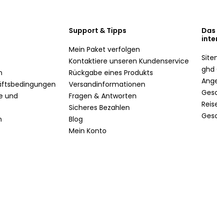
Support & Tipps
Das
inte
Mein Paket verfolgen
Sit
Kontaktiere unseren Kundenservice
ghd 
n
Rückgabe eines Produkts
Ang
äftsbedingungen
Versandinformationen
Ges
te und
Fragen & Antworten
Reis
Sicheres Bezahlen
Ges
n
Blog
Mein Konto