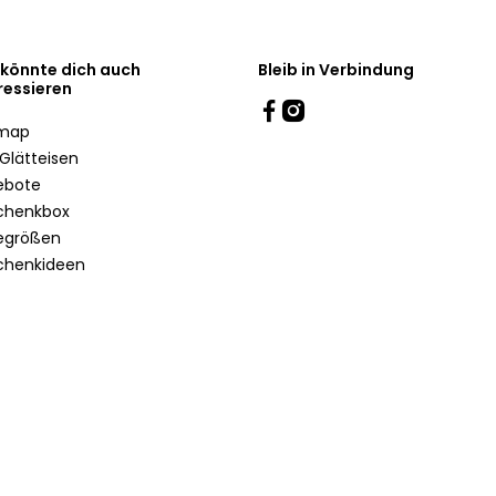
 könnte dich auch
Bleib in Verbindung
ressieren
emap
Glätteisen
ebote
chenkbox
egrößen
chenkideen