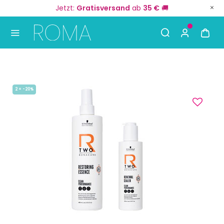
Jetzt:
Gratisversand
ab
35 €
🚚
Use Up and Down arrow keys to navigate search result
2 = -20%