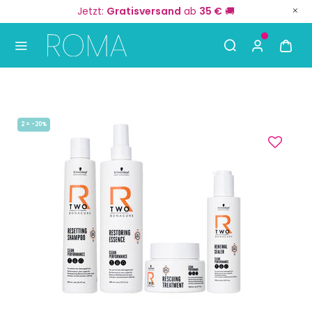
Jetzt:
Gratisversand
ab
35 €
🚚
Use Up and Down arrow keys to navigate search result
2 = -20%