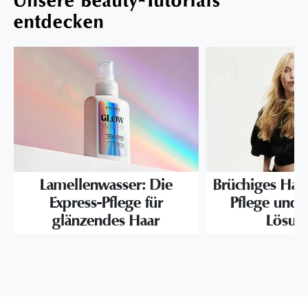
Unsere Beauty-Tutorials
entdecken
Lamellenwasser: Die
Brüchiges Haar
Express-Pflege für
Pflege und
glänzendes Haar
Lösun