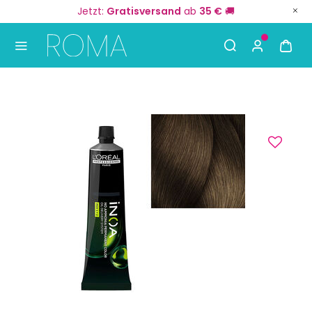
Jetzt:
Gratisversand
ab
35 €
🚚
Use Up and Down arrow keys to navigate search result