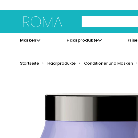
Use Up and Down arrow 
Marken
Haarprodukte
Fris
Startseite
Haarprodukte
Conditioner und Masken