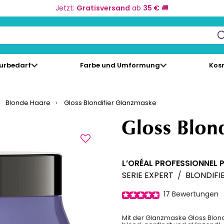
Jetzt:
Gratisversand
ab
35 €
🚚
keys to navigate search results.
eurbedarf
Farbe und Umformung
Kos
Blonde Haare
Gloss Blondifier Glanzmaske
Gloss Blon
L’ORÉAL PROFESSIONNEL 
SERIE EXPERT
/
BLONDIFI
17
Bewertungen
Mit der Glanzmaske Gloss Blondi