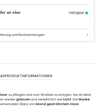
der an eine
Verfügbar
ieferung und Rücksendungen
WAS
PRODUKTINFORMATIONEN
Haar
zu pflegen und zum Strahlen zu bringen. Sie ist ideal
aar wieder
glänzen
und verleiht ihm viel
Licht
. Die
Maske
imensionalen Glanz von
blond gesträhntem Haar
.