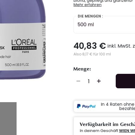
blond, gepflegt und glänzend!
Mehr erfahren
DIE MENGEN :
500 ml
40,83 €
inkl. MwSt. 
Also 8,17 € für 100 ml
Menge:
In 4 Raten ohn
bezahl
Verfügbarkeit im Gesch
In deinem Geschäft
WIEN W