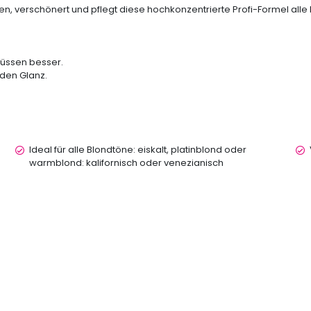
n, verschönert und pflegt diese hochkonzentrierte Profi-Formel alle
lüssen besser.
nden Glanz.
Ideal für alle Blondtöne: eiskalt, platinblond oder
warmblond: kalifornisch oder venezianisch