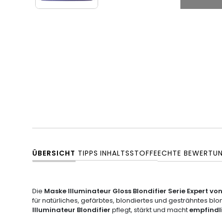
ÜBERSICHT
TIPPS
INHALTSSTOFFE
ECHTE BEWERTU
Die
Maske Illuminateur Gloss Blondifier Serie Expert von
für natürliches, gefärbtes, blondiertes und gesträhntes bl
Illuminateur Blondifier
pflegt, stärkt und macht
empfindl