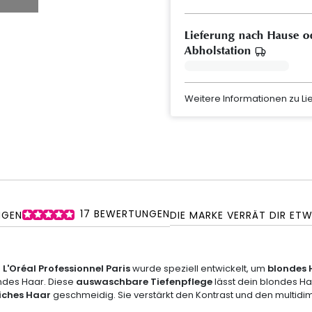
Lieferung nach Hause o
Abholstation
Weitere Informationen zu L
17
BEWERTUNGEN
NGEN
DIE MARKE VERRÄT DIR ET
 L'Oréal Professionnel Paris
wurde speziell entwickelt, um
blondes 
ondes Haar. Diese
auswaschbare Tiefenpflege
lässt dein blondes H
iches Haar
geschmeidig. Sie verstärkt den Kontrast und den multid