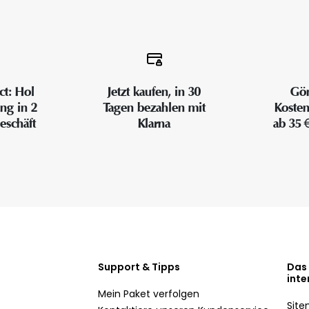
ct: Hol
Jetzt kaufen, in 30
Gön
ung in 2
Tagen bezahlen mit
Kosten
eschäft
Klarna
ab 35 
Support & Tipps
Das
inte
Mein Paket verfolgen
Sit