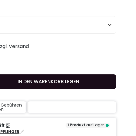
zzgl. Versand
IN DEN WARENKORB LEGEN
e Gebühren
en
äft
1
Produkt
auf Lager
IPPLINGER