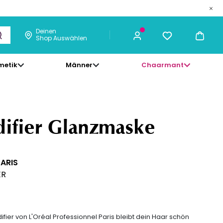
Deinen
Shop Auswählen
metik
Männer
Chaarmant
40,83 €
ICH KAUFE
difier Glanzmaske
PARIS
ER
fier von L'Oréal Professionnel Paris bleibt dein Haar schön