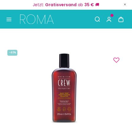
Jetzt:
Gratisversand
ab
35 €
🚚
Use Up and Down arrow keys to navigate search result
-40%