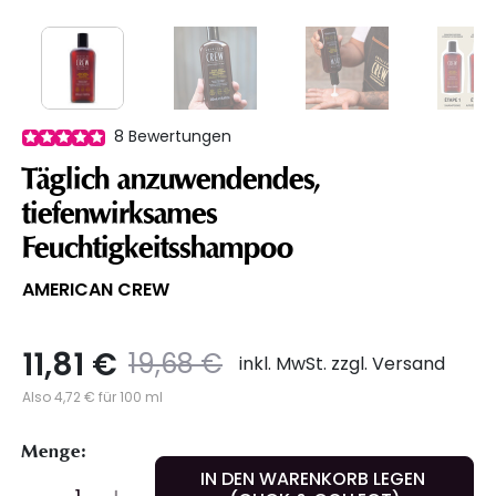
8
Bewertungen
Täglich anzuwendendes,
tiefenwirksames
Feuchtigkeitsshampoo
AMERICAN CREW
11,81 €
Preis
to
19,68 €
inkl. MwSt. zzgl. Versand
Also 4,72 € für 100 ml
Menge:
IN DEN WARENKORB LEGEN