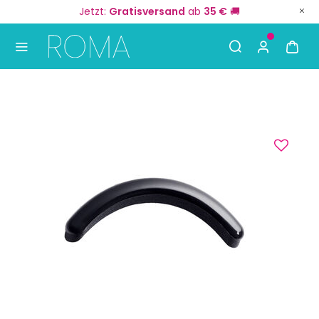
Jetzt:
Gratisversand
ab
35 €
🚚
Use Up and Down arrow keys to navigate search result