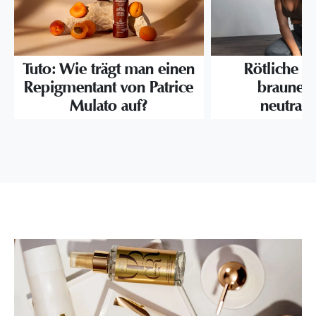
Tuto: Wie trägt man einen
Rötliche Re
Repigmentant von Patrice
braunem
Mulato auf?
neutrali