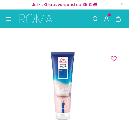
Jetzt:
Gratisversand
ab
35 €
🚚
Use Up and Down arrow keys to navigate search result