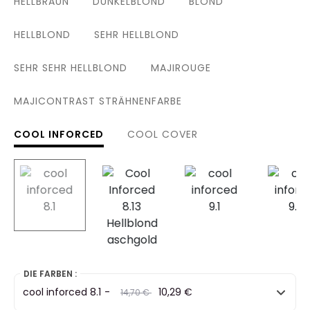
HELLBRAUN
DUNKELBLOND
BLOND
HELLBLOND
SEHR HELLBLOND
SEHR SEHR HELLBLOND
MAJIROUGE
MAJICONTRAST STRÄHNENFARBE
COOL INFORCED
COOL COVER
selected
DIE FARBEN :
cool inforced 8.1
-
Preis
to
10,29 €
14,70 €