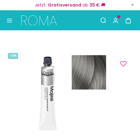
Jetzt:
Gratisversand
ab
35 €
🚚
Use Up and Down arrow keys to navigate search result
-30%