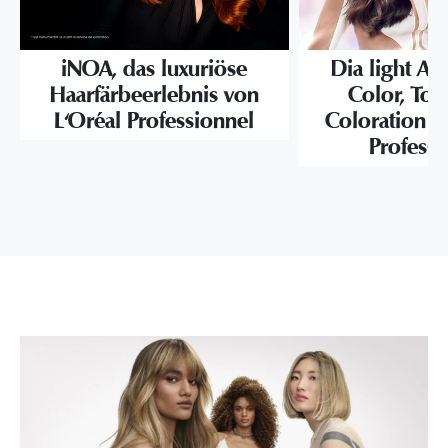
iNOA, das luxuriöse
Dia light Ac
Haarfärbeerlebnis von
Color, Ton
L'Oréal Professionnel
Coloration v
Professi