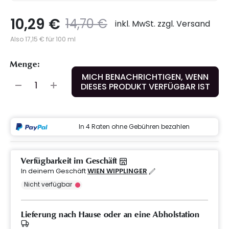
10,29 €
Preis
to
14,70 €
inkl. MwSt. zzgl. Versand
Also 17,15 € für 100 ml
Menge:
MICH BENACHRICHTIGEN, WENN
DIESES PRODUKT VERFÜGBAR IST
In 4 Raten ohne Gebühren bezahlen
Verfügbarkeit im Geschäft
In deinem Geschäft
WIEN WIPPLINGER
Nicht verfügbar
Lieferung nach Hause oder an eine Abholstation