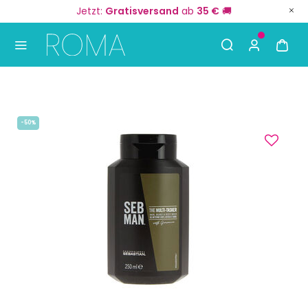
Jetzt:
Gratisversand
ab
35 €
🚚
Use Up and Down arrow keys to navigate search result
-50%