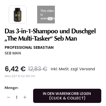
Das 3-in-1-Shampoo und Duschgel
„The Multi-Tasker“ Seb Man
PROFESSIONAL SEBASTIAN
SEB MAN
6,42 €
Preis
to
12,83 €
inkl. MwSt. zzgl. Versand
Also 2,57 € für 100 ml
Menge:
IN DEN WARENKORB LEGEN
(CLICK & COLLECT)