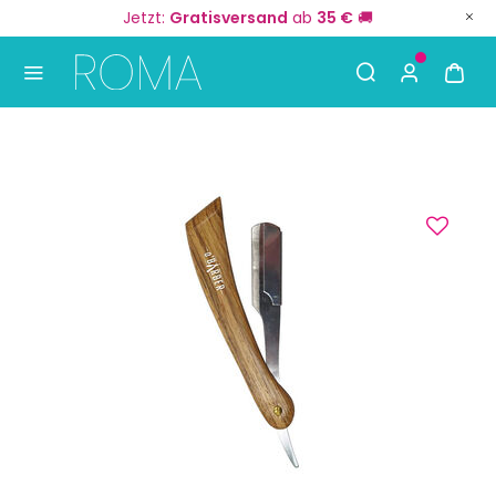
Jetzt:
Gratisversand
ab
35 €
🚚
Use Up and Down arrow keys to navigate search result