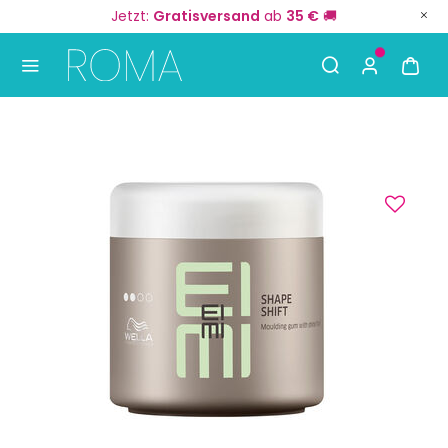
Jetzt:
Gratisversand
ab
35 €
🚚
Use Up and Down arrow keys to navigate search result