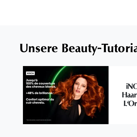
Unsere Beauty-Tutori
iNO
Haar
L'Or