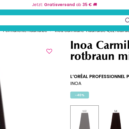
Jetzt:
Gratisversand
ab
35 €
🚚
eurbedarf
Farbe und Umformung
Kos
keys to navigate search results.
Permanente Haarfarbe
Inoa Carmilane-Haarfarbe 4,62 rotbra
Inoa Carmi
rotbraun m
L’ORÉAL PROFESSIONNEL 
INOA
-40%