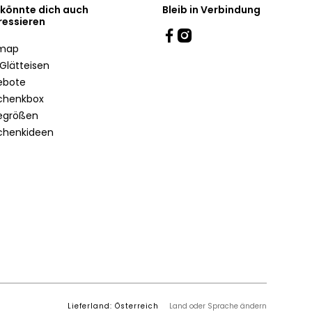
 könnte dich auch
Bleib in Verbindung
ressieren
emap
Glätteisen
ebote
chenkbox
egrößen
chenkideen
Lieferland: Österreich
Land oder Sprache ändern