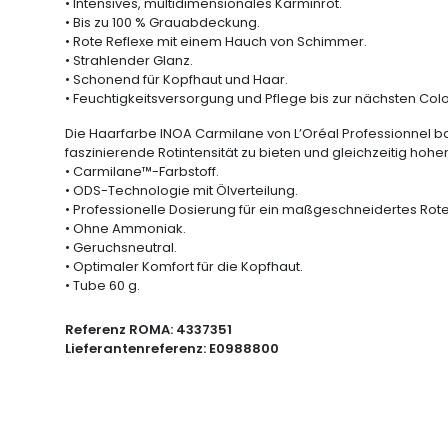
• Intensives, multidimensionales Karminrot.
• Bis zu 100 % Grauabdeckung.
• Rote Reflexe mit einem Hauch von Schimmer.
• Strahlender Glanz.
• Schonend für Kopfhaut und Haar.
• Feuchtigkeitsversorgung und Pflege bis zur nächsten Colo
Die Haarfarbe INOA Carmilane von L’Oréal Professionnel ba
faszinierende Rotintensität zu bieten und gleichzeitig ho
• Carmilane™-Farbstoff.
• ODS-Technologie mit Ölverteilung.
• Professionelle Dosierung für ein maßgeschneidertes Rot
• Ohne Ammoniak.
• Geruchsneutral.
• Optimaler Komfort für die Kopfhaut.
• Tube 60 g.
Referenz ROMA:
4337351
Lieferantenreferenz:
E0988800