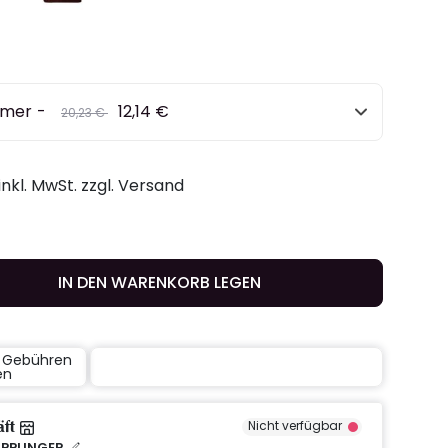
mmer
-
12,14 €
Preis
to
20,23 €
o
inkl. MwSt. zzgl. Versand
IN DEN WARENKORB LEGEN
e Gebühren
en
äft
Nicht verfügbar
IPPLINGER