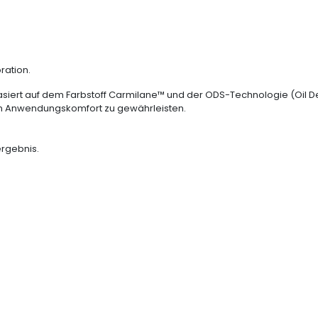
ration.
siert auf dem Farbstoff Carmilane™ und der ODS-Technologie (Oil De
hen Anwendungskomfort zu gewährleisten.
ergebnis.