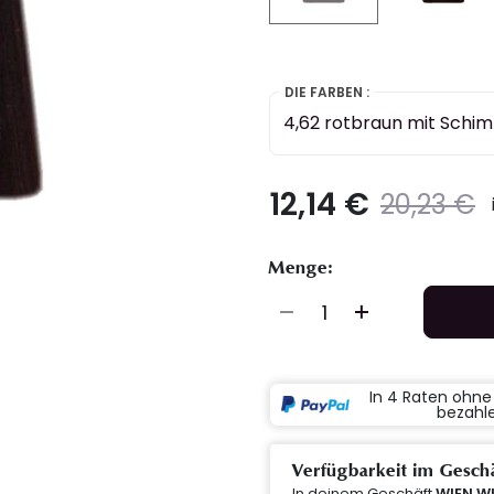
selected
DIE FARBEN :
4,62 rotbraun mit Schi
12,14 €
Preis
t
20,23 €
Menge:
In 4 Raten ohn
bezahl
Verfügbarkeit im Gesch
In deinem Geschäft
WIEN W