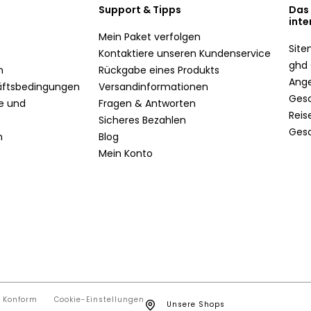
Support & Tipps
Das
inte
Mein Paket verfolgen
Sit
Kontaktiere unseren Kundenservice
ghd 
n
Rückgabe eines Produkts
Ang
äftsbedingungen
Versandinformationen
Ges
te und
Fragen & Antworten
Reis
Sicheres Bezahlen
Ges
n
Blog
Mein Konto
t Konform
Cookie-Einstellungen
Unsere Shops