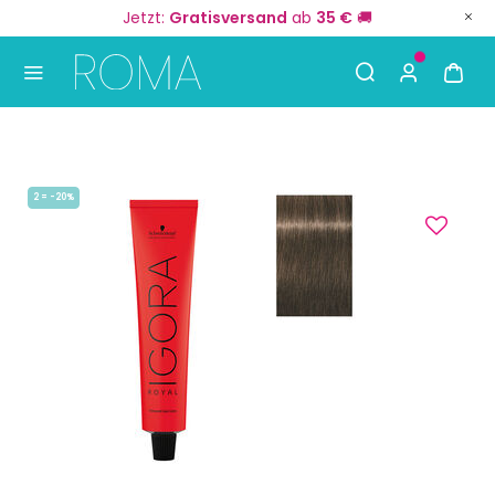
Jetzt:
Gratisversand
ab
35 €
🚚
Use Up and Down arrow keys to navigate search result
2 = -20%