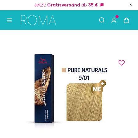
Jetzt:
Gratisversand
ab
35 €
🚚
Use Up and Down arrow keys to navigate search result