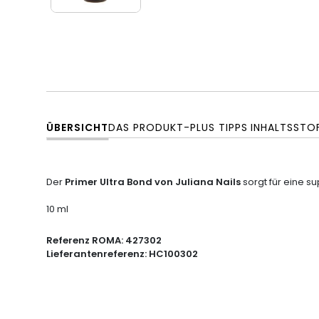
ÜBERSICHT
DAS PRODUKT-PLUS
TIPPS
INHALTSSTO
Der
Primer Ultra Bond von Juliana Nails
sorgt für eine s
10 ml
Referenz ROMA:
427302
Lieferantenreferenz:
HC100302