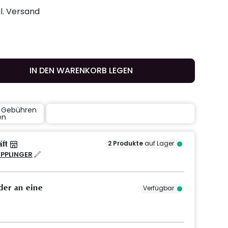
gl. Versand
IN DEN WARENKORB LEGEN
e Gebühren
en
äft
2
Produkte
auf Lager
IPPLINGER
der an eine
Verfügbar