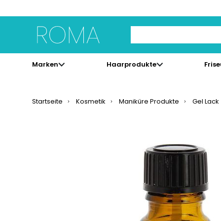
Use Up and Down arrow 
Marken
Haarprodukte
Fris
Startseite
Kosmetik
Maniküre Produkte
Gel Lack