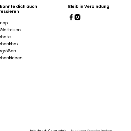
 könnte dich auch
Bleib in Verbindung
ressieren
emap
Glätteisen
ebote
chenkbox
egrößen
chenkideen
Lieferland: Österreich
Land oder Sprache ändern