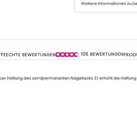
Weitere Informationen zu L
106
BEWERTUNGEN
FFE
ECHTE BEWERTUNGEN
PROD
uper Haftung des semipermanenten Nagellacks. Er erhöht die Haftun