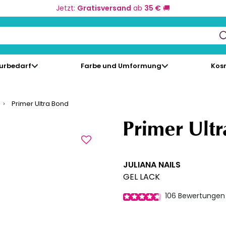
Jetzt:
Gratisversand
ab
35 €
🚚
keys to navigate search results.
eurbedarf
Farbe und Umformung
Kos
Primer Ultra Bond
Primer Ult
JULIANA NAILS
GEL LACK
106
Bewertungen