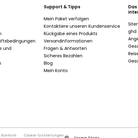
Support & Tipps
Das
inte
Mein Paket verfolgen
Sit
Kontaktiere unseren Kundenservice
ghd 
n
Rückgabe eines Produkts
Ang
äftsbedingungen
Versandinformationen
Ges
te und
Fragen & Antworten
Reis
Sicheres Bezahlen
Ges
n
Blog
Mein Konto
t Konform
Cookie-Einstellungen
Unsere Shops