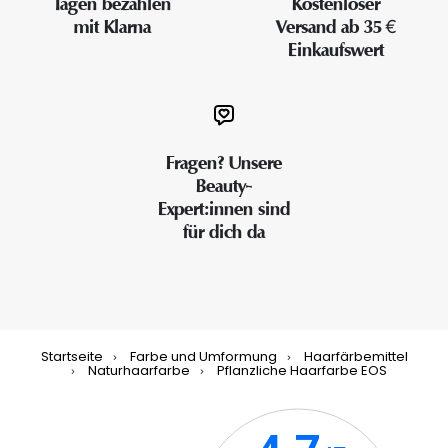
Tagen bezahlen
Kostenloser
mit Klarna
Versand ab 35 €
Einkaufswert
Fragen? Unsere
Beauty-
Expert:innen sind
für dich da
Startseite
Farbe und Umformung
Haarfärbemittel
Naturhaarfarbe
Pflanzliche Haarfarbe EOS