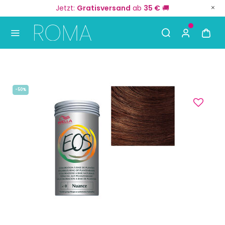
Jetzt:
Gratisversand
ab
35 €
🚚
Use Up and Down arrow keys to navigate search result
-50%