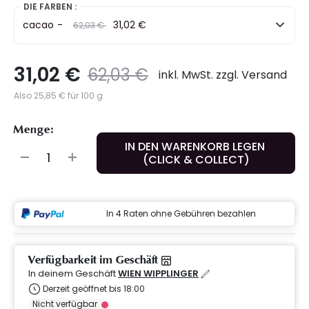
DIE FARBEN :
cacao
-
Preis
to
31,02 €
62,03 €
31,02 €
Preis
to
62,03 €
inkl. MwSt. zzgl. Versand
Also 25,85 € für 100 g
Menge:
IN DEN WARENKORB LEGEN
(CLICK & COLLECT)
In 4 Raten ohne Gebühren bezahlen
Verfügbarkeit im Geschäft
In deinem Geschäft
WIEN WIPPLINGER
Derzeit geöffnet bis 18:00
Nicht verfügbar