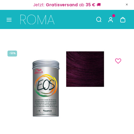
Jetzt:
Gratisversand
ab
35 €
🚚
Use Up and Down arrow keys to navigate search result
-50%