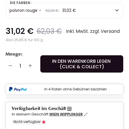
DIE FARBEN :
poivron rouge
-
Preis
to
31,02 €
62,03 €
31,02 €
Preis
to
62,03 €
inkl. MwSt. zzgl. Versand
Also 25,85 € für 100 g
Menge:
IN DEN WARENKORB LEGEN
(CLICK & COLLECT)
In 4 Raten ohne Gebühren bezahlen
Verfügbarkeit im Geschäft
In deinem Geschäft
WIEN WIPPLINGER
Nicht verfügbar