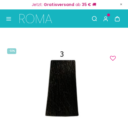
Jetzt:
Gratisversand
ab
35 €
🚚
Use Up and Down arrow keys to navigate search result
-50%