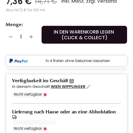
7,36 €
Preis
to
14,71 €
inkl. MwSt. zzgl. Versand
Also 14,72 € für 100 ml
Menge:
IN DEN WARENKORB LEGEN
(CLICK & COLLECT)
In 4 Raten ohne Gebühren bezahlen
Verfügbarkeit im Geschäft
In deinem Geschäft
WIEN WIPPLINGER
Nicht verfügbar
Lieferung nach Hause oder an eine Abholstation
Nicht verfügbar