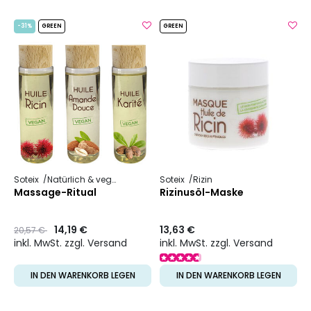
-31%
GREEN
GREEN
Soteix
Natürlich & vegan
Pflanzliches Öl
Soteix
Rizin
Massage-Ritual
Rizinusöl-Maske
Preis
to
14,19 €
13,63 €
20,57 €
inkl. MwSt. zzgl. Versand
inkl. MwSt. zzgl. Versand
IN DEN WARENKORB LEGEN
IN DEN WARENKORB LEGEN