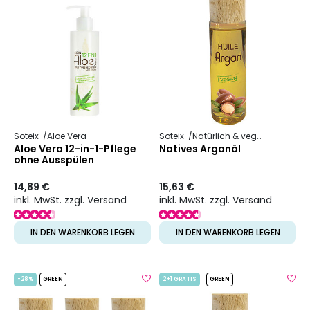
Soteix
Aloe Vera
Soteix
Natürlich & vegan
Pflanzli
Aloe Vera 12-in-1-Pflege
Natives Arganöl
ohne Ausspülen
14,89 €
15,63 €
inkl. MwSt. zzgl. Versand
inkl. MwSt. zzgl. Versand
IN DEN WARENKORB LEGEN
IN DEN WARENKORB LEGEN
-28%
GREEN
2+1 GRATIS
GREEN