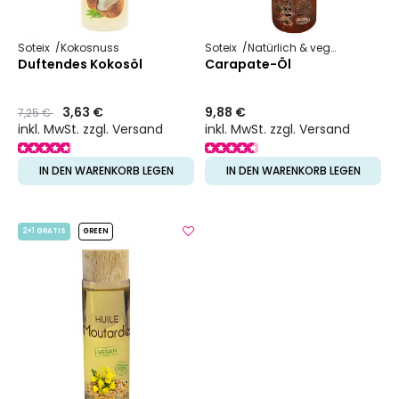
Soteix
Kokosnuss
Soteix
Natürlich & vegan
Pflanzli
Duftendes Kokosöl
Carapate-Öl
Preis
to
3,63 €
9,88 €
7,25 €
inkl. MwSt. zzgl. Versand
inkl. MwSt. zzgl. Versand
IN DEN WARENKORB LEGEN
IN DEN WARENKORB LEGEN
2+1 GRATIS
GREEN