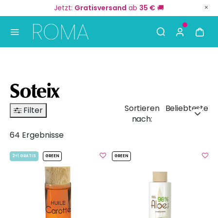
Jetzt:
Gratisversand
ab
35 €
🚚
Use Up and Down arrow keys to navigate search result
Soteix
Sortieren
Beliebteste
Filter
nach:
64 Ergebnisse
2+1 GRATIS
GREEN
GREEN