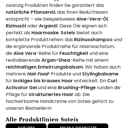
zwanzig Produkten finden Sie garantiert das
natürliche Pflanzenöl
, das Ihren Bedürfnissen
entspricht – wie beispielsweise
Aloe-Vera-Öl
,
Rizinusöl
oder
Arganöl
. Diese Öle eignen sich
perfekt als
Haarmaske
.
Soteix
bietet auch
komplette Produktreihen: das
Rizinusshampoo
und
die ergänzende Produktreihe für Haarwachstum,
die
Aloe Vera
-Reihe für
Feuchtigkeit
und eine
revitalisierende
Argan-Shea
-Reihe mit einem
reichhaltigen Entwirrungsbalsam
. Wir haben auch
mehrere
Hair Food
-Produkte und
Stylingbalsame
für
lockiges bis krauses Haar
entwickelt. Ein
Curl
Activator Gel
und eine
Brushing-Pflege
runden die
Pflege für
strukturiertes Haar
ab. Die
hochwirksame Handcreme von Soteix gehört zu
unseren Bestsellern!
Alle Produktlinien Soteix
ALOE VERA
ARGAN & SHEABUTTER