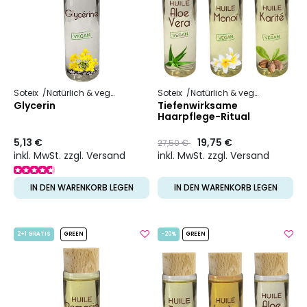
Soteix
Natürlich & vegan
Soteix
Natürlich & vegan
Pflanzli
Glycerin
Tiefenwirksame
Haarpflege-Ritual
5,13 €
Preis
to
19,75 €
27,50 €
inkl. MwSt. zzgl. Versand
inkl. MwSt. zzgl. Versand
IN DEN WARENKORB LEGEN
IN DEN WARENKORB LEGEN
2+1 GRATIS
GREEN
-20%
GREEN