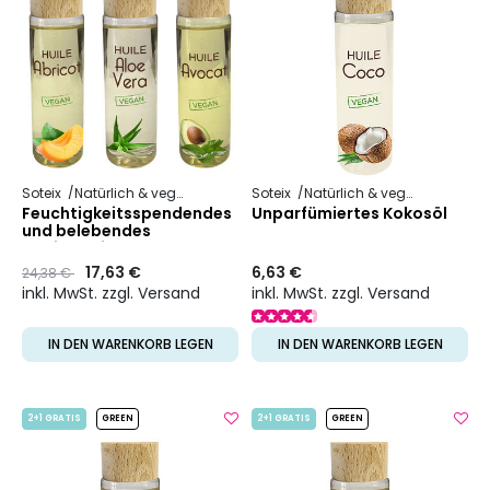
Soteix
Natürlich & vegan
Pflanzliches Öl
Soteix
Natürlich & vegan
Pflanzli
Feuchtigkeitsspendendes
Unparfümiertes Kokosöl
und belebendes
Gesichtsritual
Preis
to
17,63 €
6,63 €
24,38 €
inkl. MwSt. zzgl. Versand
inkl. MwSt. zzgl. Versand
IN DEN WARENKORB LEGEN
IN DEN WARENKORB LEGEN
2+1 GRATIS
GREEN
2+1 GRATIS
GREEN