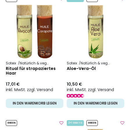
Soteix
Natürlich & vegan
Pflanzliches Öl
Soteix
Natürlich & vegan
Pflanzli
Ritual für strapaziertes
Aloe-Vera-Öl
Haar
17,01 €
10,50 €
inkl. MwSt. zzgl. Versand
inkl. MwSt. zzgl. Versand
IN DEN WARENKORB LEGEN
IN DEN WARENKORB LEGEN
GREEN
2+1 GRATIS
GREEN