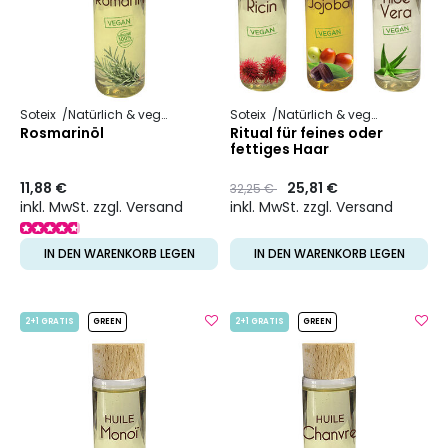
Soteix
Natürlich & vegan
Pflanzliches Öl
Soteix
Natürlich & vegan
Pflanzli
Rosmarinöl
Ritual für feines oder
fettiges Haar
11,88 €
Preis
to
25,81 €
32,25 €
inkl. MwSt. zzgl. Versand
inkl. MwSt. zzgl. Versand
IN DEN WARENKORB LEGEN
IN DEN WARENKORB LEGEN
2+1 GRATIS
GREEN
2+1 GRATIS
GREEN