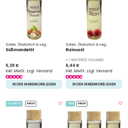
Soteix
Natürlich & vegan
Pflanzliches Öl
Soteix
Natürlich & vegan
Pflanzli
Süßmandelöl
Rizinusöl
+ 1 WEITERES VOLUMEN
6,38 €
6,44 €
VERFÜGBAR
inkl. MwSt. zzgl. Versand
inkl. MwSt. zzgl. Versand
IN DEN WARENKORB LEGEN
IN DEN WARENKORB LEGEN
2+1 GRATIS
GREEN
-28%
GREEN