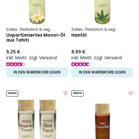
Soteix
Natürlich & vegan
Pflanzliches Öl
Soteix
Natürlich & vegan
Pflanzli
Unparfümiertes Monoi-Öl
Hanföl
aus Tahiti
9,25 €
8,69 €
inkl. MwSt. zzgl. Versand
inkl. MwSt. zzgl. Versand
IN DEN WARENKORB LEGEN
IN DEN WARENKORB LEGEN
GREEN
GREEN