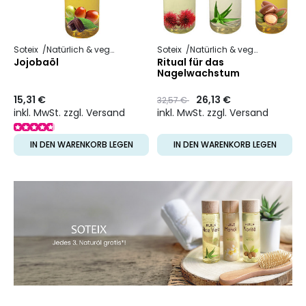
Soteix
Natürlich & vegan
Pflanzliches Öl
Soteix
Natürlich & vegan
Pflanzli
Jojobaöl
Ritual für das
Nagelwachstum
15,31 €
Preis
to
26,13 €
32,57 €
inkl. MwSt. zzgl. Versand
inkl. MwSt. zzgl. Versand
IN DEN WARENKORB LEGEN
IN DEN WARENKORB LEGEN