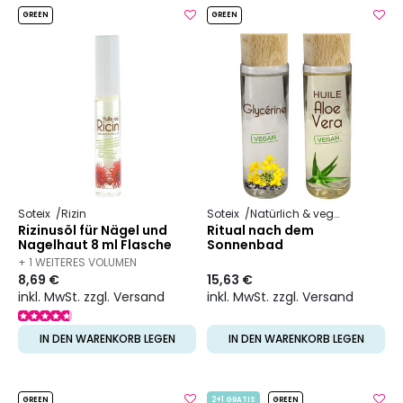
GREEN
GREEN
Soteix
Rizin
Soteix
Natürlich & vegan
Pflanzli
Rizinusöl für Nägel und
Ritual nach dem
Nagelhaut 8 ml Flasche
Sonnenbad
+ 1 WEITERES VOLUMEN
8,69 €
15,63 €
VERFÜGBAR
inkl. MwSt. zzgl. Versand
inkl. MwSt. zzgl. Versand
IN DEN WARENKORB LEGEN
IN DEN WARENKORB LEGEN
GREEN
2+1 GRATIS
GREEN