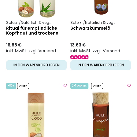
Soteix
Natürlich & vegan
Pflanzliches Öl
Soteix
Natürlich & vegan
Pflanzli
Ritual für empfindliche
Schwarzkümmelöl
Kopfhaut und trockene
Schuppen
16,88 €
13,63 €
inkl. MwSt. zzgl. Versand
inkl. MwSt. zzgl. Versand
IN DEN WARENKORB LEGEN
IN DEN WARENKORB LEGEN
-50%
GREEN
2+1 GRATIS
GREEN