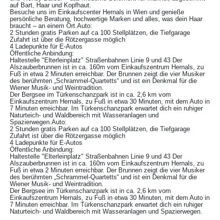
auf Bart, Haar und Kopfhaut.
Besuche uns im Einkaufscenter Hernals in Wien und genieße
persönliche Beratung, hochwertige Marken und alles, was dein Haar
braucht – an einem Ort.
Auto:
2 Stunden gratis Parken auf ca 100 Stellplätzen, die Tiefgarage
Zufahrt ist über die Rötzergasse möglich
4 Ladepunkte für E-Autos
Öffentliche Anbindung:
Haltestelle "Elterleinplatz" Straßenbahnen Linie 9 und 43 Der
Alszauberbrunnen ist in ca. 160m vom Einkaufszentrum Hernals, zu
Fuß in etwa 2 Minuten erreichbar. Der Brunnen zeigt die vier Musiker
des berühmten „Schrammel-Quartetts“ und ist ein Denkmal für die
Wiener Musik- und Weintradition.
Der Bergsee im Türkenschanzpark ist in ca. 2,6 km vom
Einkaufszentrum Hernals, zu Fuß in etwa 30 Minuten, mit dem Auto in
7 Minuten erreichbar. Im Türkenschanzpark erwartet dich ein ruhiger
Naturteich- und Waldbereich mit Wasseranlagen und
Spazierwegen.
Auto:
2 Stunden gratis Parken auf ca 100 Stellplätzen, die Tiefgarage
Zufahrt ist über die Rötzergasse möglich
4 Ladepunkte für E-Autos
Öffentliche Anbindung:
Haltestelle "Elterleinplatz" Straßenbahnen Linie 9 und 43 Der
Alszauberbrunnen ist in ca. 160m vom Einkaufszentrum Hernals, zu
Fuß in etwa 2 Minuten erreichbar. Der Brunnen zeigt die vier Musiker
des berühmten „Schrammel-Quartetts“ und ist ein Denkmal für die
Wiener Musik- und Weintradition.
Der Bergsee im Türkenschanzpark ist in ca. 2,6 km vom
Einkaufszentrum Hernals, zu Fuß in etwa 30 Minuten, mit dem Auto in
7 Minuten erreichbar. Im Türkenschanzpark erwartet dich ein ruhiger
Naturteich- und Waldbereich mit Wasseranlagen und Spazierwegen.