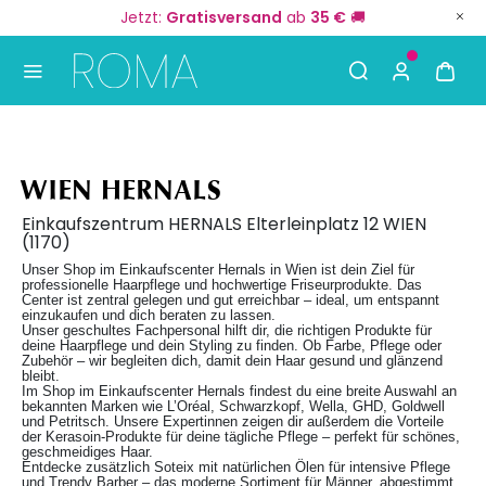
Jetzt:
Gratisversand
ab
35 €
🚚
Use Up and Down arrow keys to navigate search result
WIEN HERNALS
Einkaufszentrum HERNALS Elterleinplatz 12 WIEN
(1170)
Unser Shop im Einkaufscenter Hernals in Wien ist dein Ziel für
professionelle Haarpflege und hochwertige Friseurprodukte. Das
Center ist zentral gelegen und gut erreichbar – ideal, um entspannt
einzukaufen und dich beraten zu lassen.
Unser geschultes Fachpersonal hilft dir, die richtigen Produkte für
deine Haarpflege und dein Styling zu finden. Ob Farbe, Pflege oder
Zubehör – wir begleiten dich, damit dein Haar gesund und glänzend
bleibt.
Im Shop im Einkaufscenter Hernals findest du eine breite Auswahl an
bekannten Marken wie L’Oréal, Schwarzkopf, Wella, GHD, Goldwell
und Petritsch. Unsere Expertinnen zeigen dir außerdem die Vorteile
der Kerasoin-Produkte für deine tägliche Pflege – perfekt für schönes,
geschmeidiges Haar.
Entdecke zusätzlich Soteix mit natürlichen Ölen für intensive Pflege
und Trendy Barber – das moderne Sortiment für Männer, abgestimmt