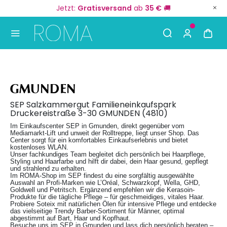
Jetzt:
Gratisversand
ab
35 €
🚚
Use Up and Down arrow keys to navigate search result
GMUNDEN
SEP Salzkammergut Familieneinkaufspark
Druckereistraße 3-30 GMUNDEN (4810)
Im Einkaufscenter SEP in Gmunden, direkt gegenüber vom
Mediamarkt-Lift und unweit der Rolltreppe, liegt unser Shop. Das
Center sorgt für ein komfortables Einkaufserlebnis und bietet
kostenloses WLAN.
Unser fachkundiges Team begleitet dich persönlich bei Haarpflege,
Styling und Haarfarbe und hilft dir dabei, dein Haar gesund, gepflegt
und strahlend zu erhalten.
Im ROMA-Shop im SEP findest du eine sorgfältig ausgewählte
Auswahl an Profi-Marken wie L’Oréal, Schwarzkopf, Wella, GHD,
Goldwell und Petritsch. Ergänzend empfehlen wir die Kerasoin-
Produkte für die tägliche Pflege – für geschmeidiges, vitales Haar.
Probiere Soteix mit natürlichen Ölen für intensive Pflege und entdecke
das vielseitige Trendy Barber-Sortiment für Männer, optimal
abgestimmt auf Bart, Haar und Kopfhaut.
Besuche uns im SEP in Gmunden und lass dich persönlich beraten –