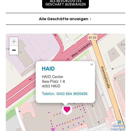
ALS BEVORZUGTES
GESCHÄFT AUSWÄHLEN
Alle Geschäfte anzeigen
+
−
×
HAID
HAID Center
Ikea-Platz 1-8
4053 HAID
Telefon: 0043 664 9655456