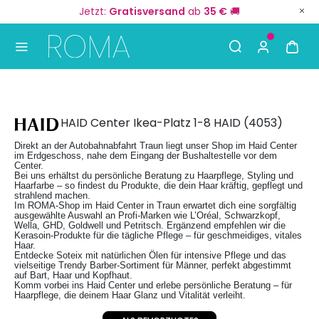
Jetzt:
Gratisversand
ab
35 €
🚚
Use Up and Down arrow keys to navigate search result
HAID
HAID Center Ikea-Platz 1-8 HAID (4053)
Direkt an der Autobahnabfahrt Traun liegt unser Shop im Haid Center
im Erdgeschoss, nahe dem Eingang der Bushaltestelle vor dem
Center.
Bei uns erhältst du persönliche Beratung zu Haarpflege, Styling und
Haarfarbe – so findest du Produkte, die dein Haar kräftig, gepflegt und
strahlend machen.
Im ROMA-Shop im Haid Center in Traun erwartet dich eine sorgfältig
ausgewählte Auswahl an Profi-Marken wie L’Oréal, Schwarzkopf,
Wella, GHD, Goldwell und Petritsch. Ergänzend empfehlen wir die
Kerasoin-Produkte für die tägliche Pflege – für geschmeidiges, vitales
Haar.
Entdecke Soteix mit natürlichen Ölen für intensive Pflege und das
vielseitige Trendy Barber-Sortiment für Männer, perfekt abgestimmt
auf Bart, Haar und Kopfhaut.
Komm vorbei ins Haid Center und erlebe persönliche Beratung – für
Haarpflege, die deinem Haar Glanz und Vitalität verleiht.