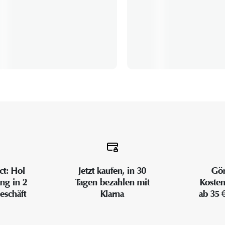
ct: Hol
Jetzt kaufen, in 30
Gön
ung in 2
Tagen bezahlen mit
Kosten
eschäft
Klarna
ab 35 