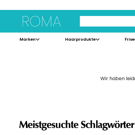
Use Up and Down arrow 
Marken
Haarprodukte
Fris
Wir haben leid
Meistgesuchte Schlagwörter