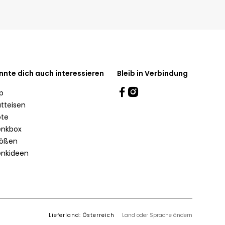
 könnte dich auch
Bleib in Verbindung
ressieren
emap
Glätteisen
ebote
chenkbox
egrößen
chenkideen