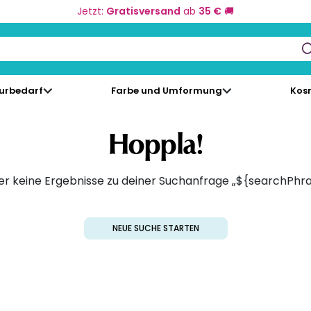
Jetzt:
Gratisversand
ab
35 €
🚚
keys to navigate search results.
eurbedarf
Farbe und Umformung
Kos
Hoppla!
er keine Ergebnisse zu deiner Suchanfrage „${searchPhr
NEUE SUCHE STARTEN