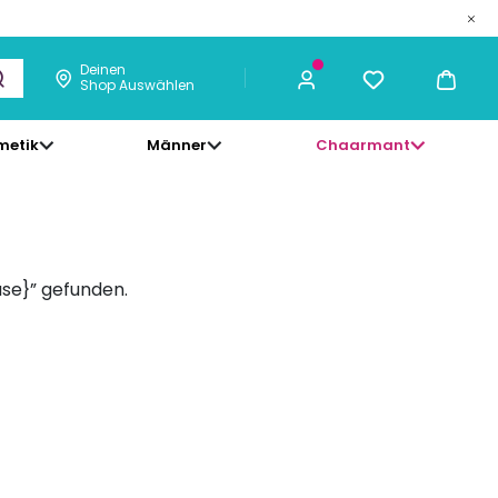
Deinen
Shop Auswählen
metik
Männer
Chaarmant
ase}” gefunden.