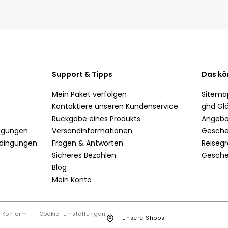
Support & Tipps
Das
inte
Mein Paket verfolgen
Sit
Kontaktiere unseren Kundenservice
ghd 
n
Rückgabe eines Produkts
Ang
äftsbedingungen
Versandinformationen
Ges
te und
Fragen & Antworten
Reis
Sicheres Bezahlen
Ges
n
Blog
Mein Konto